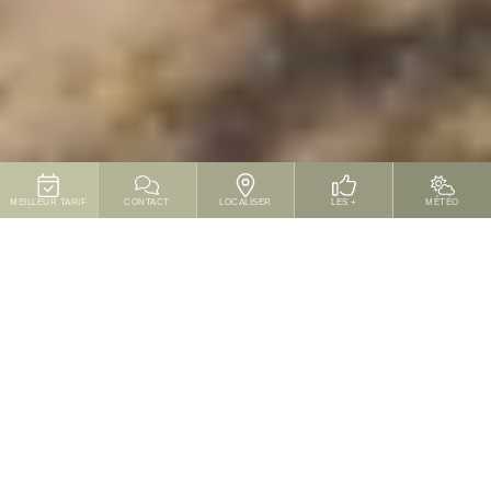
MEILLEUR TARIF
CONTACT
LOCALISER
LES +
MÉTÉO
Vigna
Ce bungalow de 43 m² est idéal pour 2 couples. Il dispose
de deux chambres opposées : une chambre double avec
lit 140 cm et une chambre triple avec lit Jazz comprenant
un lit double 140 cm en bas et un lit simple 90 cm en
hauteur.
Vous profiterez d’une cuisine équipée ouverte sur
l’espace repas, d’un salon avec banquette en L, d’une