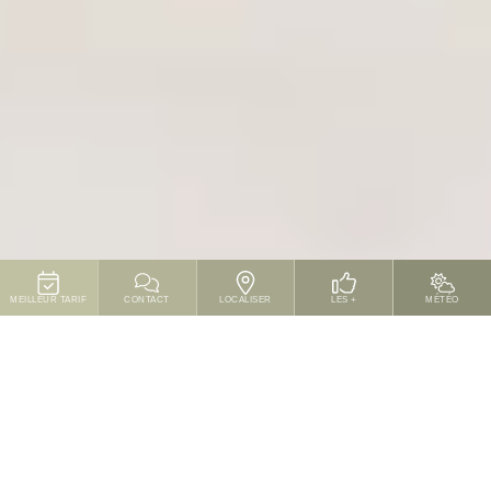
MEILLEUR TARIF
CONTACT
LOCALISER
LES +
MÉTÉO
Accès
Camping en Corse-du-Sud
Le Camping Vigna Maggiore est situé à Olmeto, en Corse-
du-Sud, dans le golfe du Valinco. Il bénéficie d’un